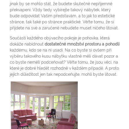
jinak by se mohlo stát, že budete skutečně nepříjemně
překvapeni. Vždy tedy vybírejte takový nábytek, který
bude odpovídat Vašim představám, a to jak to estetické
stránce, tak také po stránce praktické. Věřte tomu, že si
přijdete na své a zaručeně nebudete muset ničeho litovat.
Součástí každého obývacího pokoje je pohovka, která
dokáže nabídnout
dostatečné množství prostoru a pohodlí
každému, kdo se na ni usadí. Na co byste si ovšem při
výběru takového kusu nábytku vlastně měli dávat pozor a
co byste neměli podceňovat? Věřte tomu, že jsou věcí, na
které je dobré hledět rozhodně v každém případě. A proto
jejich důležitost jen tak nepodceňujte, mohli byste litovat.