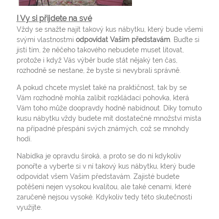
I Vy si přijdete na své
Vždy se snažte najít takový kus nábytku, který bude všemi
svými vlastnostmi
odpovídat Vašim představám
. Buďte si
jistí tím, že něčeho takového nebudete muset litovat,
protože i když Vás výběr bude stát nějaký ten čas,
rozhodně se nestane, že byste si nevybrali správně.
A pokud chcete myslet také na praktičnost, tak by se
Vám rozhodně mohla zalíbit
rozkládací pohovka
, která
Vám toho může doopravdy hodně nabídnout. Díky tomuto
kusu nábytku vždy budete mít dostatečné množství místa
na případné přespání svých známých, což se mnohdy
hodí.
Nabídka je opravdu široká, a proto se do ní kdykoliv
ponořte a vyberte si v ní takový kus nábytku, který bude
odpovídat všem Vašim představám. Zajisté budete
potěšeni nejen vysokou kvalitou, ale také cenami, které
zaručeně nejsou vysoké. Kdykoliv tedy této skutečnosti
využijte.