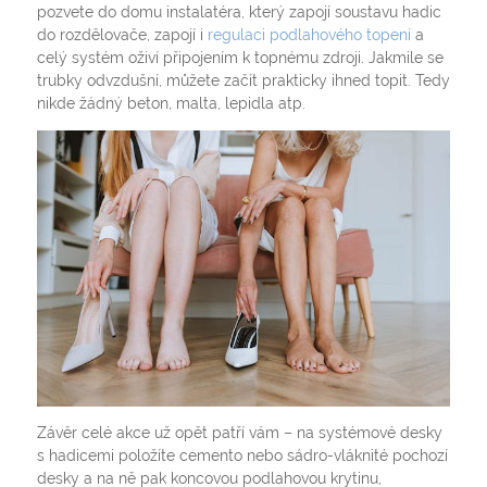
pozvete do domu instalatéra, který zapojí soustavu hadic
do rozdělovače, zapojí i
regulaci podlahového topení
a
celý systém oživí připojením k topnému zdroji. Jakmile se
trubky odvzdušní, můžete začít prakticky ihned topit. Tedy
nikde žádný beton, malta, lepidla atp.
Závěr celé akce už opět patří vám – na systémové desky
s hadicemi položíte cemento nebo sádro-vláknité pochozí
desky a na ně pak koncovou podlahovou krytinu,