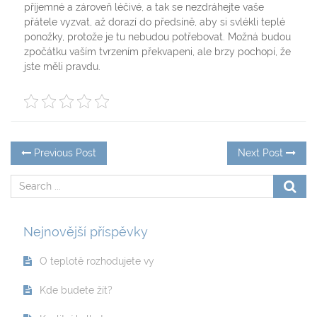
příjemné a zároveň léčivé, a tak se nezdráhejte vaše
přátele vyzvat, až dorazí do předsíně, aby si svlékli teplé
ponožky, protože je tu nebudou potřebovat. Možná budou
zpočátku vaším tvrzením překvapeni, ale brzy pochopí, že
jste měli pravdu.
Navigace
Previous
Ne
Previous Post
Next Post
post:
po
pro
příspěvek
Nejnovější příspěvky
O teplotě rozhodujete vy
Kde budete žít?