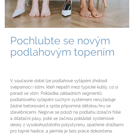
Pochlubte se novým
podlahovým topením
V současné době lze podlahové vytápění zhotovit
svépomocí i lidmi, kteří nepatří mezi typické kutily, co si
poradí se vším. Pokládka základních segmentů
podlahového vytápění suchým systémem nevyžaduje
žádné betonování a spíše připomíná dětskou hru se
stavebnicemi. Nejprve se položí na podlahu izolační fólie
a dilatační pásy, poté se začnou pokládat systémové
desky z vysokohustotního polystyrenu, opatřené drážkami
pro topné hadice, a jakmile je tato práce dokončena,