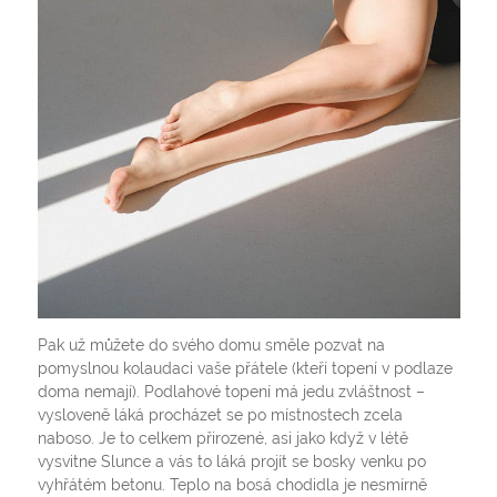
Pak už můžete do svého domu směle pozvat na
pomyslnou kolaudaci vaše přátele (kteří topení v podlaze
doma nemají). Podlahové topení má jedu zvláštnost –
vysloveně láká procházet se po místnostech zcela
naboso. Je to celkem přirozené, asi jako když v létě
vysvitne Slunce a vás to láká projít se bosky venku po
vyhřátém betonu. Teplo na bosá chodidla je nesmírně