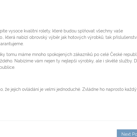
píte vysoce kvalitní rolety, které budou splňovat všechny vaše
, která nabízí obrovský výběr jak hotových výrobků, tak příslušenství
garantujeme.
. Díky tomu máme mnoho spokojených zákazníků po celé České republi
ždého. Nabízíme vám nejen ty nejlepší výrobky, ale i skvělé služby. D
publice.
 to, že jejich ovládání je velmi jednoduché. Zvládne ho naprosto každý
Next Po