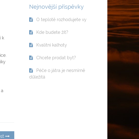
Nejnovější příspěvky
O teplotě rozhodujete vy
Kde budete žít?
 k
Kvalitní kalhoty
ce.
Chcete prodat byt?
íky
Péče o játra je nesmírně
důležitá
 a
Next
st