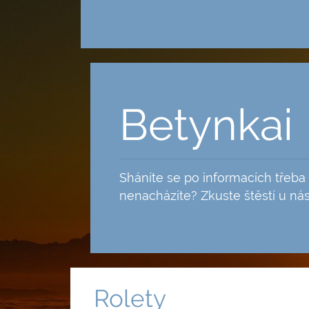
Skip
to
content
Betynkai
Sháníte se po informacích třeba 
nenacházíte? Zkuste štěstí u nás
Rolety