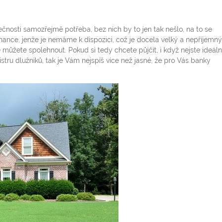
ečnosti samozřejmě potřeba, bez nich by to jen tak nešlo, na to se
nce, jenže je nemáme k dispozici, což je docela velký a nepříjemný
e můžete spolehnout. Pokud si tedy chcete půjčit, i když nejste ideál
stru dlužníků, tak je Vám nejspíš více než jasné, že pro Vás banky