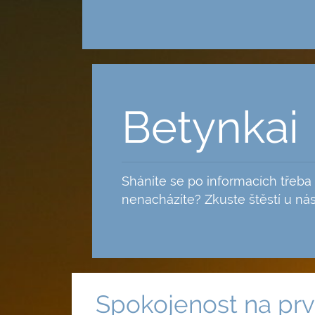
Skip
to
content
Betynkai
Sháníte se po informacích třeba 
nenacházíte? Zkuste štěstí u nás
Spokojenost na pr