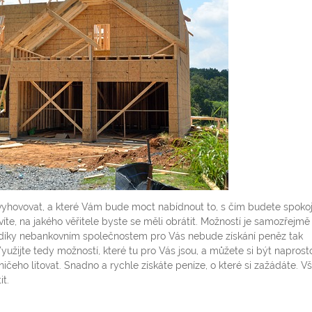
vyhovovat, a které Vám bude moct nabídnout to, s čím budete spokoj
íte, na jakého věřitele byste se měli obrátit. Možností je samozřejmě
e díky nebankovním společnostem pro Vás nebude získání peněz tak
yužijte tedy možností, které tu pro Vás jsou, a můžete si být naprost
 ničeho litovat. Snadno a rychle získáte peníze, o které si zažádáte. V
t.