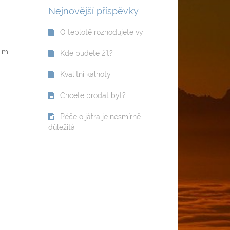
Nejnovější příspěvky
O teplotě rozhodujete vy
ním
Kde budete žít?
Kvalitní kalhoty
Chcete prodat byt?
Péče o játra je nesmírně
důležitá