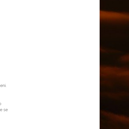
eni.
o
še se