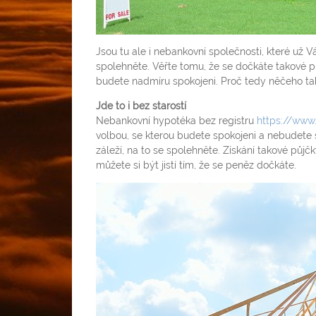
Jsou tu ale i nebankovní společnosti, které už
spolehněte. Věřte tomu, že se dočkáte takové 
budete nadmíru spokojeni. Proč tedy něčeho ta
Jde to i bez starostí
Nebankovní hypotéka bez registru
https://www.
volbou, se kterou budete spokojeni a nebudete s
záleží, na to se spolehněte. Získání takové půjčk
můžete si být jistí tím, že se peněz dočkáte.