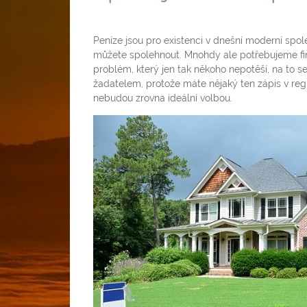
Peníze jsou pro existenci v dnešní moderní spol
můžete spolehnout. Mnohdy ale potřebujeme fina
problém, který jen tak někoho nepotěší, na to s
žadatelem, protože máte nějaký ten zápis v regi
nebudou zrovna ideální volbou.