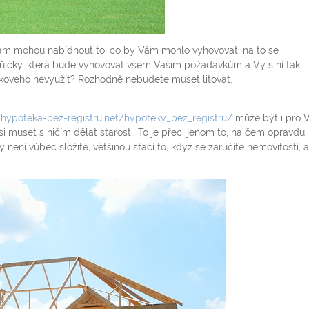
 Vám mohou nabídnout to, co by Vám mohlo vyhovovat, na to se
půjčky, která bude vyhovovat všem Vašim požadavkům a Vy s ní tak
kového nevyužít? Rozhodně nebudete muset litovat.
hypoteka-bez-registru.net/hypoteky_bez_registru/
může být i pro 
i muset s ničím dělat starosti. To je přeci jenom to, na čem opravdu
y není vůbec složité, většinou stačí to, když se zaručíte nemovitostí, a