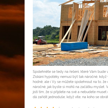
Spolehněte se tedy na řešení, které Vám bude 
Získání hypotéky nemusí být tak náročné, když v
hodně, ale i Vy se můžete spolehnout na to, ž
náročné, jak byste si mohli na začátku myslet. V
jistí tím, že si přijdete na své a nebudete muset
dá zařídit jednoduše, když víte, na koho se obráti