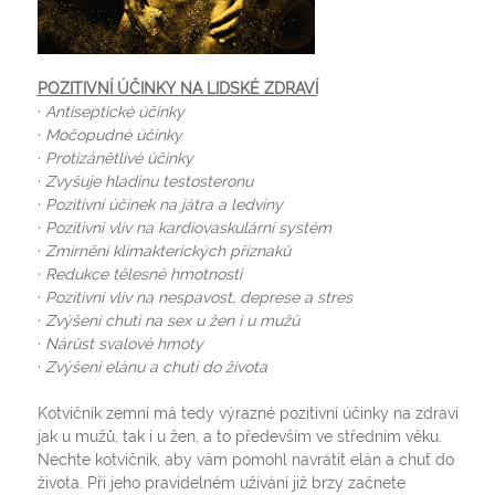
POZITIVNÍ ÚČINKY NA LIDSKÉ ZDRAVÍ
·
Antiseptické účinky
·
Močopudné účinky
·
Protizánětlivé účinky
·
Zvyšuje hladinu testosteronu
·
Pozitivní účinek na játra a ledviny
·
Pozitivní vliv na kardiovaskulární systém
·
Zmírnění klimakterických příznaků
·
Redukce tělesné hmotnosti
·
Pozitivní vliv na nespavost, deprese a stres
·
Zvýšení chuti na sex u žen i u mužů
·
Nárůst svalové hmoty
·
Zvýšení elánu a chuti do života
Kotvičník zemní má tedy výrazné pozitivní účinky na zdraví
jak u mužů, tak i u žen, a to především ve středním věku.
Nechte kotvičník, aby vám pomohl navrátit elán a chuť do
života. Při jeho pravidelném užívání již brzy začnete