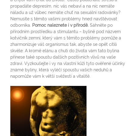
propadáte depresím, nic vás nebaví a na nic nemáte
náladu a už vůbec nemáte chuť na sexuální radovánky?
Nemusíte s těmito vašimi problémy hned navštěvovat
odborníka.
Pomoc naleznete i v přírodě.
Sáhněte po
přírodním prostředku a stimulantu – bylině pod názvem
kotvičník zemní
,
který vám s těmito problémy pomůže a
zharmonizuje váš organismus tak, abyste se opět cítili
skvěle. A kromě elánu a chuti do života vám tato bylina
přinese také spoustu dalších pozitivních vlivů na vaše
zdraví. Vyzkoušejte i vy na vlastní kůži tyto ověřené účinky
známé byliny, která vyléčí spoustu vašich neduhů a
napomůže vám k větší svěžesti a vitalitě.