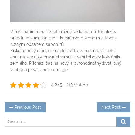
V naší nabídce naleznete různě velká balení tobolek s
přírodním stimulantem – kotvičníkem zemním a také s
různým obsahem saponinů.
Získejte nový elán a chuť do života, zároveň také větší
chuť na sex díky pravidelnému užívání tobolek kotvičníku
zemního. Přichází čas na nový a plnohodnotný život plný
vitality a přívalu nové energie.
4.2/5 - (13 votes)
Navigace
Previous
Ne
Previous Post
Next Post
post:
po
pro
příspěvek